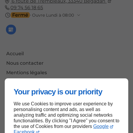
6 route de Trembleaux,
33340
Bégadan
09 74 56 18 65
Fermé
⋅ Ouvre Lundi à 08:00
Accueil
Nous contacter
Mentions légales
Plan du site
Your privacy is our priority
We use Cookies to improve user experience by
Haut de page
personalising content and ads, as well as
analyzing traffic and optimizing social networks
functionalities. By clicking "I Agree" you consent to
the use of Cookies from our providers
Google
Facebook
.