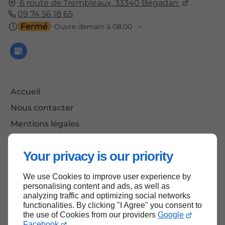
6 route de Trembleaux,
33340
Bégadan
09 74 56 18 65
Fermé
⋅ Ouvre demain à 08:00
Accueil
Nous contacter
Mentions légales
Plan du site
Your privacy is our priority
We use Cookies to improve user experience by
Haut de page
personalising content and ads, as well as
analyzing traffic and optimizing social networks
functionalities. By clicking "I Agree" you consent to
the use of Cookies from our providers
Google
Facebook
.