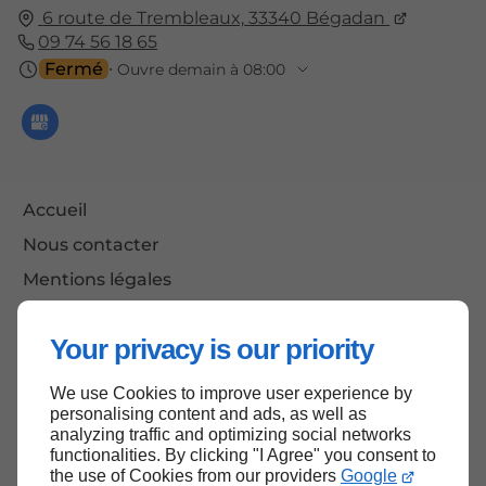
6 route de Trembleaux,
33340
Bégadan
09 74 56 18 65
Fermé
⋅ Ouvre demain à 08:00
Accueil
Nous contacter
Mentions légales
Plan du site
Your privacy is our priority
We use Cookies to improve user experience by
Haut de page
personalising content and ads, as well as
analyzing traffic and optimizing social networks
functionalities. By clicking "I Agree" you consent to
the use of Cookies from our providers
Google